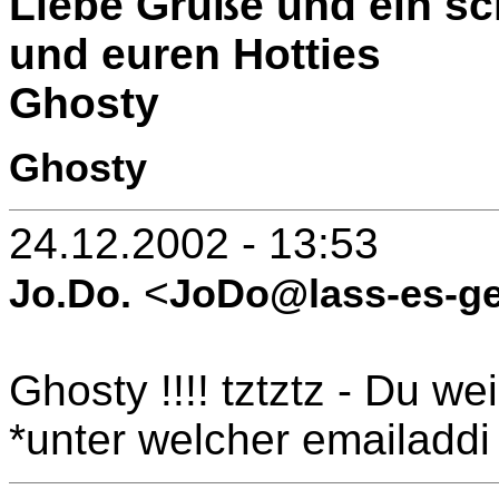
Liebe Grüße und ein s
und euren Hotties
Ghosty
Ghosty
24.12.2002 - 13:53
<
Jo.Do.
JoDo@lass-es-g
Ghosty !!!! tztztz - Du weißt
*unter welcher emailaddi