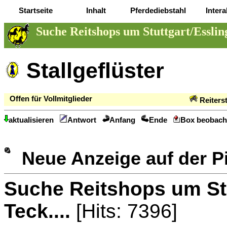
Startseite
Inhalt
Pferdediebstahl
Intera
Suche Reitshops um Stuttgart/Esslin
Stallgeflüster
Offen für Vollmitglieder
Reiters
aktualisieren
Antwort
Anfang
Ende
Box beobach
Neue Anzeige auf der 
Suche Reitshops um Stu
Teck....
[Hits: 7396]