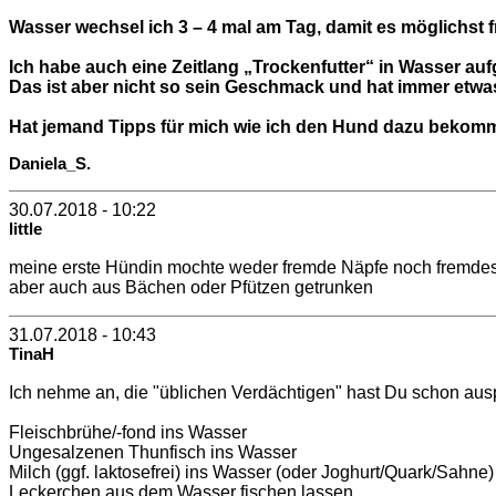
Wasser wechsel ich 3 – 4 mal am Tag, damit es möglichst f
Ich habe auch eine Zeitlang „Trockenfutter“ in Wasser a
Das ist aber nicht so sein Geschmack und hat immer etwa
Hat jemand Tipps für mich wie ich den Hund dazu bekom
Daniela_S.
30.07.2018 - 10:22
little
meine erste Hündin mochte weder fremde Näpfe noch fremdes W
aber auch aus Bächen oder Pfützen getrunken
31.07.2018 - 10:43
TinaH
Ich nehme an, die "üblichen Verdächtigen" hast Du schon aus
Fleischbrühe/-fond ins Wasser
Ungesalzenen Thunfisch ins Wasser
Milch (ggf. laktosefrei) ins Wasser (oder Joghurt/Quark/Sahne)
Leckerchen aus dem Wasser fischen lassen