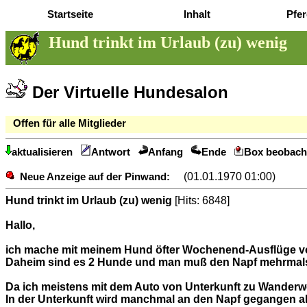
Startseite
Inhalt
Pfer
Hund trinkt im Urlaub (zu) wenig
Der Virtuelle Hundesalon
Offen für alle Mitglieder
aktualisieren
Antwort
Anfang
Ende
Box beobach
(01.01.1970 01:00)
Neue Anzeige auf der Pinwand:
Hund trinkt im Urlaub (zu) wenig
[Hits: 6848]
Hallo,
ich mache mit meinem Hund öfter Wochenend-Ausflüge von 3
Daheim sind es 2 Hunde und man muß den Napf mehrmals a
Da ich meistens mit dem Auto von Unterkunft zu Wanderweg
In der Unterkunft wird manchmal an den Napf gegangen a