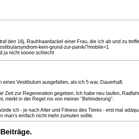
f den 16j. Rauhhaardackel einer Frau, die ich ab und zu treffe.
vestibularsyndrom-kein-grund-zur-panik/?mobile=1
d ja nicht soooo schlecht
 eines Vestibulum ausgefallen, als ich 5 war. Dauerhaft.
ir Zeit zur Regeneration gegeben. Ich habe neu laufen, Radfahre
nt, merkt in der Regel nix von meiner "Behinderung".
ürde ich - je nach Alter und Fitness des Tieres - erst mal adäq
n man's einfach nicht mehr zumuten sollte.
 Beiträge.