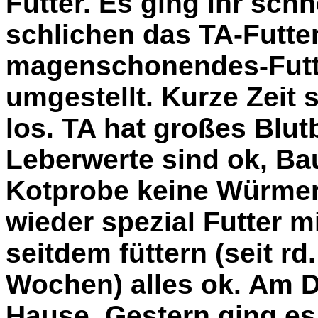
Futter. Es ging ihr schn
schlichen das TA-Futte
magenschonendes-Futte
umgestellt. Kurze Zeit 
los. TA hat großes Blu
Leberwerte sind ok, Ba
Kotprobe keine Würmer,
wieder spezial Futter 
seitdem füttern (seit rd
Wochen) alles ok. Am 
Hause. Gestern ging es w