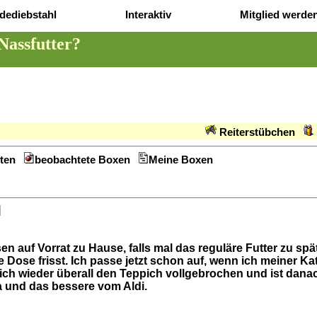
dediebstahl
Interaktiv
Mitglied werde
Nassfutter?
Reiterstübchen
ten
beobachtete Boxen
Meine Boxen
]
 auf Vorrat zu Hause, falls mal das reguläre Futter zu spät 
Dose frisst. Ich passe jetzt schon auf, wenn ich meiner Ka
leich wieder überall den Teppich vollgebrochen und ist dan
ta und das bessere vom Aldi.