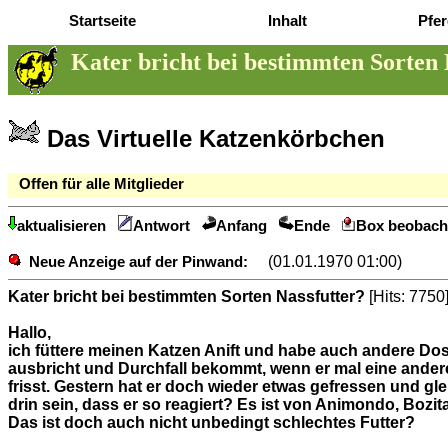
Startseite
Inhalt
Pfer
Kater bricht bei bestimmten Sorten 
Das Virtuelle Katzenkörbchen
Offen für alle Mitglieder
aktualisieren
Antwort
Anfang
Ende
Box beobach
(01.01.1970 01:00)
Neue Anzeige auf der Pinwand:
Kater bricht bei bestimmten Sorten Nassfutter?
[Hits: 7750
Hallo,
ich füttere meinen Katzen Anift und habe auch andere Dosen
ausbricht und Durchfall bekommt, wenn er mal eine andere 
frisst. Gestern hat er doch wieder etwas gefressen und g
drin sein, dass er so reagiert? Es ist von Animondo, Bozi
Das ist doch auch nicht unbedingt schlechtes Futter?