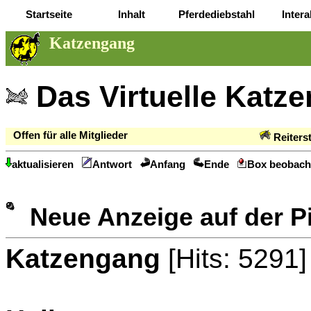
Startseite
Inhalt
Pferdediebstahl
Intera
Katzengang
Das Virtuelle Katz
Offen für alle Mitglieder
Reiters
aktualisieren
Antwort
Anfang
Ende
Box beobach
Neue Anzeige auf der 
Katzengang
[Hits: 5291]