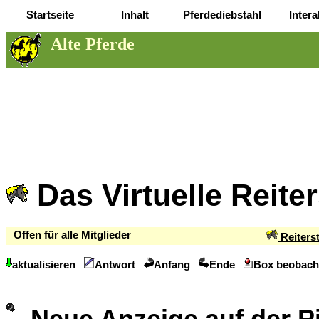
Startseite
Inhalt
Pferdediebstahl
Intera
Alte Pferde
Das Virtuelle Reite
Offen für alle Mitglieder
Reiters
aktualisieren
Antwort
Anfang
Ende
Box beobach
Neue Anzeige auf der 