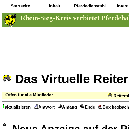
Startseite
Inhalt
Pferdediebstahl
Intera
Rhein-Sieg-Kreis verbietet Pferdeha
Das Virtuelle Reite
Offen für alle Mitglieder
Reiters
aktualisieren
Antwort
Anfang
Ende
Box beobach
Neue Anzeige auf der 