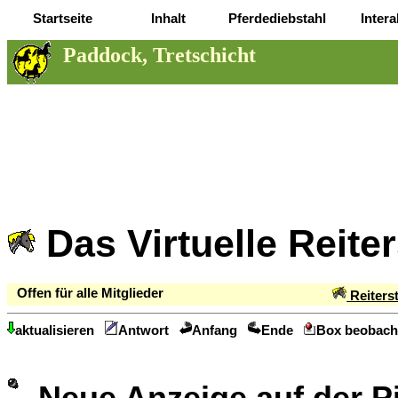
Startseite
Inhalt
Pferdediebstahl
Intera
Paddock, Tretschicht
Das Virtuelle Reite
Offen für alle Mitglieder
Reiters
aktualisieren
Antwort
Anfang
Ende
Box beobach
Neue Anzeige auf der 