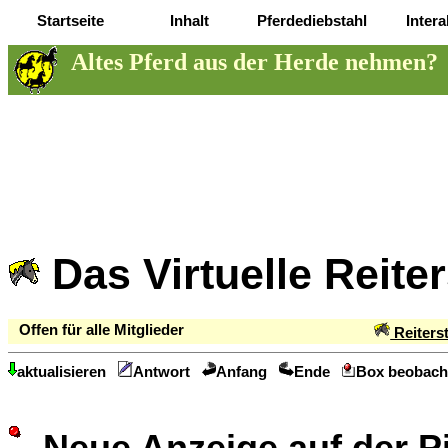
Startseite
Inhalt
Pferdediebstahl
Intera
Altes Pferd aus der Herde nehmen?
Das Virtuelle Reite
Offen für alle Mitglieder
Reiters
aktualisieren
Antwort
Anfang
Ende
Box beobach
Neue Anzeige auf der 