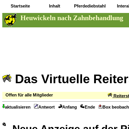
Startseite
Inhalt
Pferdediebstahl
Intera
Heuwickeln nach Zahnbehandlung
Das Virtuelle Reite
Offen für alle Mitglieder
Reiters
aktualisieren
Antwort
Anfang
Ende
Box beobach
Neue Anzeige auf der 